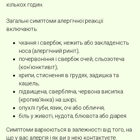
кількох годин.
Загальні симптоми алергічної реакції
включають:
чхання і свербіж, нежить або закладеність
носа (алергічний риніт);
почервоніння і свербіж очей, сльозотеча
(кон'юнктивіт);
хрипи, стиснення в грудях, задишка та
кашель;
підвищена, свербляча, червона висипка
(кропив'янка) на шкірі;
опухлі губи, язик, очі або обличчя;
біль у животі, нудота, блювота або діарея.
Симптоми варіюються в залежності від того, на
що у вас алергія і як ви з нею контактуєте.