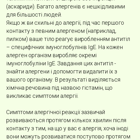
(аскариди). Багато алергенів є нешкідливими
для більшості людей.
Якщо ж ви схильні до алергії, під час першого
контакту з певним алергеном (наприклад,
пилком) ваше тіло реагує виробленням антитіл
– специфічних імуноглобулінів IgE. На кожен
алерген організм виробляє окремі
імуноглобуліни IgE. Завдання цих антитіл -
знайти алергени і допомогти видалити їх з
вашого організму. В результаті виділяється
хімічна речовина під назвою гістамін, що
викликає симптоми алергії.
Симптоми алергічної реакції зазвичай
розвиваються протягом кількох хвилин після
контакту з тим, на що у вас є алергія, хоча іноді
вони можуть розвиватися поступово протягом