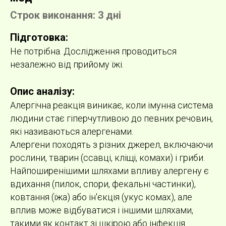
Строк виконання: 3 дні
Підготовка:
Не потрібна. Дослідження проводиться
незалежно від прийому їжі.
Опис аналізу:
Алергічна реакція виникає, коли імунна система
людини стає гіперчутливою до певних речовин,
які називаються алергенами.
Алергени походять з різних джерел, включаючи
рослини, тварин (ссавці, кліщі, комахи) і гриби.
Найпоширенішими шляхами впливу алергену є
вдихання (пилок, спори, фекальні частинки),
ковтання (їжа) або ін'єкція (укус комах), але
вплив може відбуватися і іншими шляхами,
такими як контакт зі шкірою або інфекція