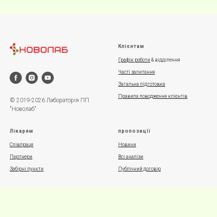
Клієнтам
Графік роботи
& відділення
Часті запитання
Загальна підготовка
Правила поводження клієнтів
© 2019-2026 Лабораторія ПП
"Новолаб"
Лікарям
пропозиції
Співпраця
Новини
Партнери
Всі аналізи
Забірні пункти
Публічний договір