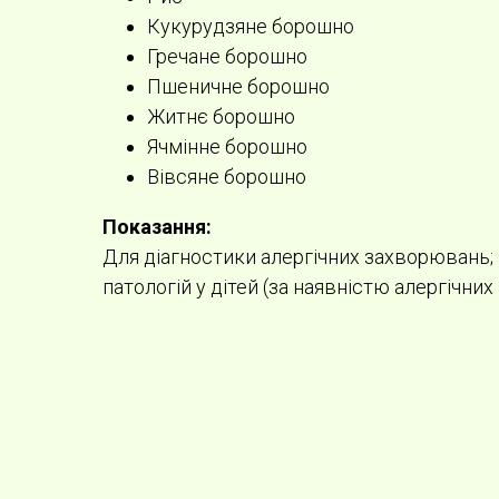
Кукурудзяне борошно
Гречане борошно
Пшеничне борошно
Житнє борошно
Ячмінне борошно
Вівсяне борошно
Показання:
Для діагностики алергічних захворювань;
патологій у дітей (за наявністю алергічни