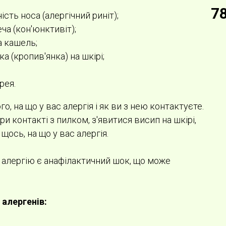
7
ість носа (алергічний риніт);
ча (кон'юнктивіт);
а кашель;
а (кропив'янка) на шкірі;
рея.
, на що у вас алергія і як ви з нею контактуєте.
и контакті з пилком, з'явитися висип на шкірі,
щось, на що у вас алергія.
 алергію є анафілактичний шок, що може
 алергенів: