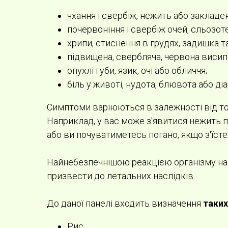
чхання і свербіж, нежить або закладен
почервоніння і свербіж очей, сльозоте
хрипи, стиснення в грудях, задишка т
підвищена, свербляча, червона висипк
опухлі губи, язик, очі або обличчя;
біль у животі, нудота, блювота або діа
Симптоми варіюються в залежності від того
Наприклад, у вас може з'явитися нежить пр
або ви почуватиметесь погано, якщо з'їсте 
Найнебезпечнішою реакцією організму на
призвести до летальних наслідків.
До даної панелі входить визначення
таких
Рис