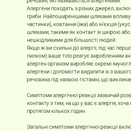
речовин, які називаються алергенами.
Алергени походять з різних джерел, включа
гриби. Найпоширенішими шляхами впливу а
частинки), ковтання (їжа) або ін'єкція (ук
шляхами, такими як контакт зі шкірою або 
нешкідливими для більшості людей.
Якщо ж ви схильні до алергії, під час пер
пилком) ваше тіло реагує виробленням ант
алерген організм виробляє окремі імуногло
алергени і допомогти видалити їх з вашого
речовина під назвою гістамін, що виклика
Симптоми алергічної реакції зазвичай ро
контакту з тим, на що у вас є алергія, хо
протягом кількох годин.
Загальні симптоми алергічної реакції вкл