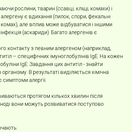
ючи рослини, тварин (ссавці, кліщі, комахи) і
лергену є вдихання (пилок, спори, фекальні
ус комах), але вплив може відбуватися і іншими
інфекція (аскариди). Багато алергенів є
шого контакту з певним алергеном (наприклад,
итіл – специфічних імуноглобулінів IgE. На кожен
буліни IgE. Завдання цих антитіл - знайти
 організму. В результаті виділяється хімічна
є симптоми алергії.
звиваються протягом кількох хвилин після
ча іноді вони можуть розвиватися поступово
ючають: