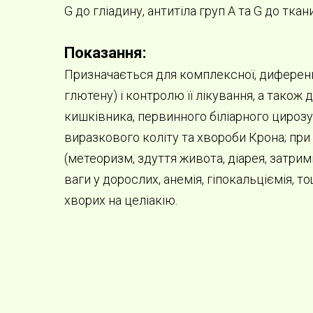
G до гліадину, антитіла груп А та G до тка
Показання:
Призначається для комплексної, диференці
глютену) і контролю її лікування, а тако
кишківника, первинного біліарного цирозу
виразкового коліту та хвороби Крона; при
(метеоризм, здуття живота, діарея, затримк
ваги у дорослих, анемія, гіпокальціємія, 
хворих на целіакію.