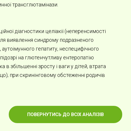
нинної трансглютамінази.
йної діагностики целіакії (неперенсимості
ж для виявлення синдрому подразненого
, аутоімунного гепатиту, неспецифічного
 підозрі на глютенчутливу ентеропатію
а в збільшенні зросту і ваги у дітей, втрата
тощо); при скринінговому обстеженні родичів
ПОВЕРНУТИСЬ ДО ВСІХ АНАЛІЗІВ