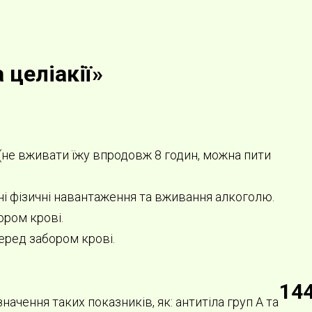
 целіакії»
(не вживати їжу впродовж 8 годин, можна пити
ні фізичні навантаження та вживання алкоголю.
ором крові.
еред забором крові.
14
чення таких показників, як: антитіла груп А та