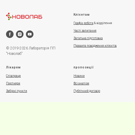
Клієнтам
Графік роботи
& відділення
Часті запитання
Загальна підготовка
Правила поводження клієнтів
© 2019-2026 Лабораторія ПП
"Новолаб"
Лікарям
пропозиції
Співпраця
Новини
Партнери
Всі аналізи
Забірні пункти
Публічний договір