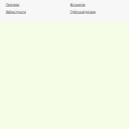
Партнери
Всі аналізи
Забірні пункти
Публічний договір