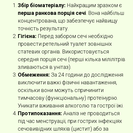
Збір біоматеріалу:
Найкращим зразком є
перша ранкова порція сечі
. Вона найбільш
концентрована, що забезпечує найвищу
точність результату.
Гігієна:
Перед забором сечі необхідно
провести ретельний туалет зовнішніх
статевих органів. Використовується
середня порція сечі (перші кілька мілілітрів
зливаються в унітаз).
Обмеження:
За 24 години до дослідження
виключити важкі фізичні навантаження,
оскільки вони можуть спричинити
тимчасову (функціональну) протеїнурію.
Уникати вживання алкоголю та гострої їжі.
Протипоказання:
Аналіз не проводиться
під час менструації, при гострих інфекціях
сечовивідних шляхів (цистит) або за