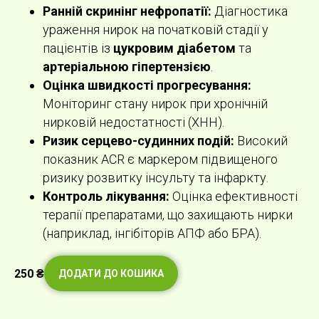
Ранній скринінг нефропатії:
Діагностика
ураження нирок на початковій стадії у
пацієнтів із
цукровим діабетом
та
артеріальною гіпертензією
.
Оцінка швидкості прогресування:
Моніторинг стану нирок при хронічній
нирковій недостатності (ХНН).
Ризик серцево-судинних подій:
Високий
показник ACR є маркером підвищеного
ризику розвитку інсульту та інфаркту.
Контроль лікування:
Оцінка ефективності
терапії препаратами, що захищають нирки
(наприклад, інгібіторів АПФ або БРА).
250
₴
ДОДАТИ ДО КОШИКА