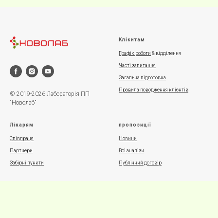
Клієнтам
Графік роботи
& відділення
Часті запитання
Загальна підготовка
Правила поводження клієнтів
© 2019-2026 Лабораторія ПП
"Новолаб"
Лікарям
пропозиції
Співпраця
Новини
Партнери
Всі аналізи
Забірні пункти
Публічний договір