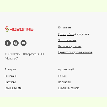
Клієнтам
Графік роботи
& відділення
Часті запитання
Загальна підготовка
Правила поводження клієнтів
© 2019-2026 Лабораторія ПП
"Новолаб"
Лікарям
пропозиції
Співпраця
Новини
Партнери
Всі аналізи
Забірні пункти
Публічний договір