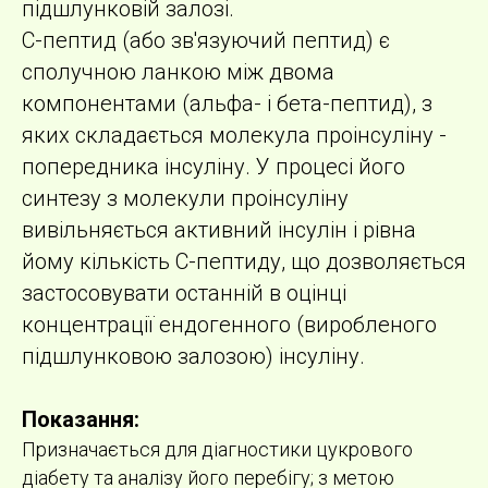
підшлунковій залозі.
С-пептид (або зв'язуючий пептид) є
сполучною ланкою між двома
компонентами (альфа- і бета-пептид), з
яких складається молекула проінсуліну -
попередника інсуліну. У процесі його
синтезу з молекули проінсуліну
вивільняється активний інсулін і рівна
йому кількість С-пептиду, що дозволяється
застосовувати останній в оцінці
концентрації ендогенного (виробленого
підшлунковою залозою) інсуліну.
Показання:
Призначається для діагностики цукрового
діабету та аналізу його перебігу; з метою