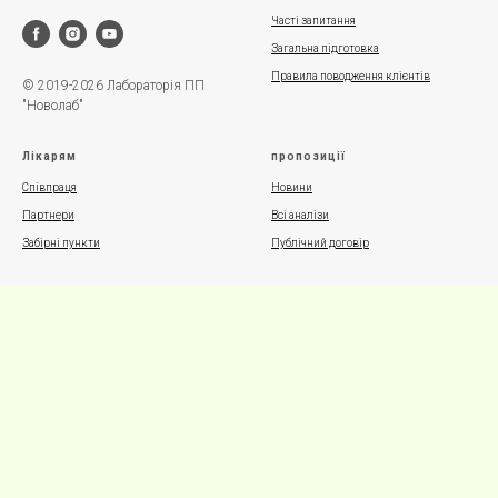
Часті запитання
Загальна підготовка
Правила поводження клієнтів
© 2019-2026 Лабораторія ПП
"Новолаб"
Лікарям
пропозиції
Співпраця
Новини
Партнери
Всі аналізи
Забірні пункти
Публічний договір