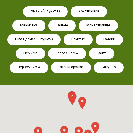
Умань (7 пунктів)
Христинівка
Маньківка
Тальне
Монастирище
Біла Церква (3 пункти)
Рокитне
Гайсин
Немирів
Голованівськ
Балта
Первомайськ
Звенигородка
Ватутіно