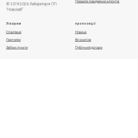
Правила поводження клієнтів
© 2019-2026 Лабораторія ПП
"Новолаб"
Лікарям
пропозиції
Співпраця
Новини
Партнери
Всі аналізи
Забірні пункти
Публічний договір