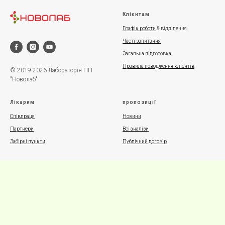
Клієнтам
Графік роботи
& відділення
Часті запитання
Загальна підготовка
Правила поводження клієнтів
© 2019-2026 Лабораторія ПП
"Новолаб"
Лікарям
пропозиції
Співпраця
Новини
Партнери
Всі аналізи
Забірні пункти
Публічний договір