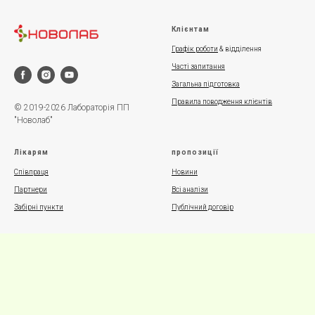
Клієнтам
Графік роботи
& відділення
Часті запитання
Загальна підготовка
Правила поводження клієнтів
© 2019-2026 Лабораторія ПП
"Новолаб"
Лікарям
пропозиції
Співпраця
Новини
Партнери
Всі аналізи
Забірні пункти
Публічний договір