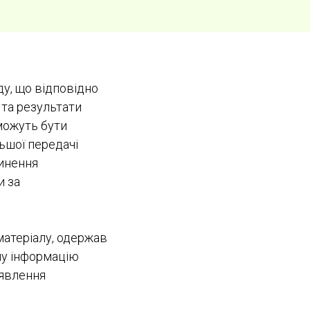
ду, що відповідно
 та результати
можуть бути
ьшої передачі
пинення
и за
матеріалу, одержав
ну інформацію
иявлення