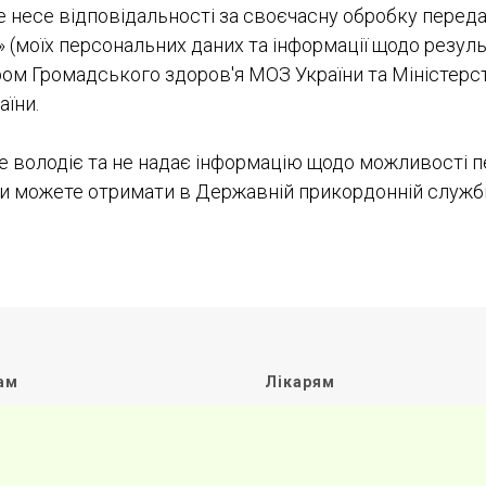
 несе відповідальності за своєчасну обробку переда
» (моїх персональних даних та інформації щодо резуль
ром Громадського здоров'я МОЗ України та Міністер
аїни.
володіє та не надає інформацію щодо можливості п
и можете отримати в Державній прикордонній службі
ам
Лікарям
боти
& відділення
Співпраця
итання
Партнери
підготовка
Забірні пункти