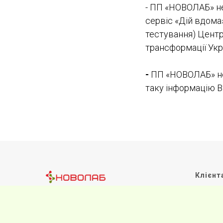
- ПП «НОВОЛАБ» не
сервіс «Дій вдома
тестування) Цент
трансформації Укр
-
ПП «НОВОЛАБ» не 
таку інформацію В
Клієнт
Графік ро
Часті зап
Загальна 