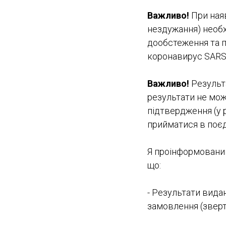
Важливо!
При наяв
нездужання) необх
дообстеження та п
коронавирус SARS 
Важливо!
Результа
результати не мо
підтвердження (у 
прийматися в поєд
Я проінформований
що:
- Результати вида
замовлення (зверт