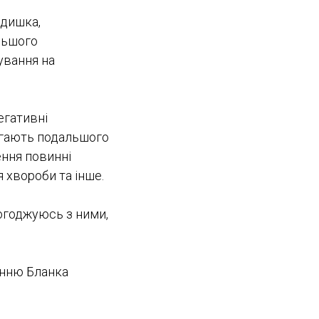
адишка,
льшого
ування на
егативні
агають подальшого
ення повинні
 хвороби та інше.
огоджуюсь з ними,
енню Бланка