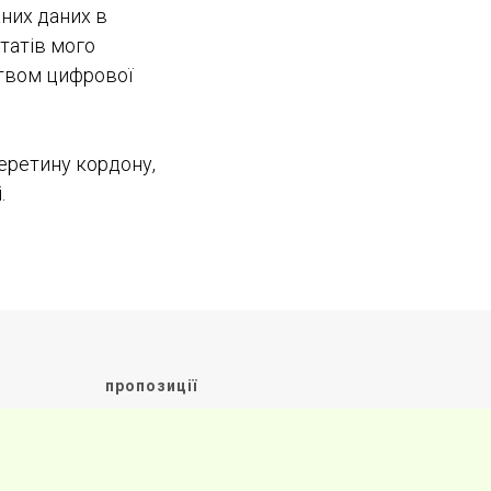
них даних в
татів мого
ством цифрової
еретину кордону,
.
пропозиції
Новини
Всі аналізи
Публічний договір