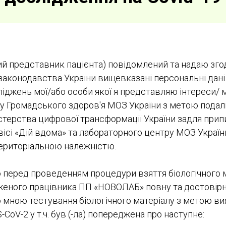
ний представник пацієнта) повідомлений та надаю зго
законодавства України вищевказані персональні дані
іджень мої/або особи якої я представляю інтереси/ 
у Громадського здоров'я МОЗ України з метою подал
стерства цифрової трансформації України задля при
рвісі «Дій вдома» та лабораторного центру МОЗ Україн
територіальною належністю.
 перед проведенням процедури взяття біологічного 
аженого працівника ПП «НОВОЛАБ» повну та достовір
 мною тестування біологічного матеріалу з метою в
CoV-2 у т.ч. був (-ла) попереджена про наступне: