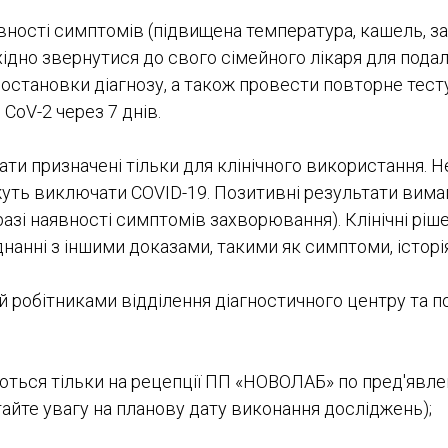
ності симптомів (підвищена температура, кашель, з
ідно звернутися до свого сімейного лікаря для пода
остановки діагнозу, а також провести повторне тест
CoV-2 через 7 днів.
ти призначені тільки для клінічного використання. Н
жуть виключати COVID-19. Позитивні результати вим
разі наявності симптомів захворювання). Клінічні ріш
нанні з іншими доказами, такими як симптоми, історія
 робітниками відділення діагностичного центру та п
ються тільки на рецепції ПП «НОВОЛАБ» по пред'явл
айте увагу на планову дату виконання досліджень);