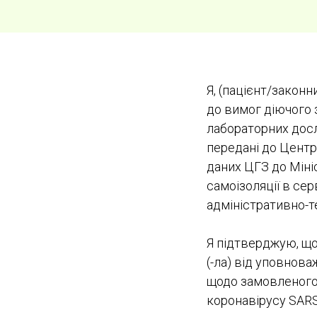
Я, (пацієнт/закон
до вимог діючого 
лабораторних досл
передані до Центр
даних ЦГЗ до Міні
самоізоляції в се
адміністративно-
Я підтверджую, що
(-ла) від уповнов
щодо замовленого
коронавірусу SARS-